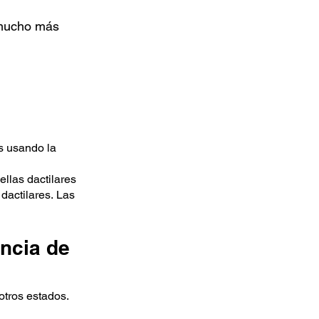
 mucho más
es usando la
ellas dactilares
dactilares.
Las
encia de
otros estados.