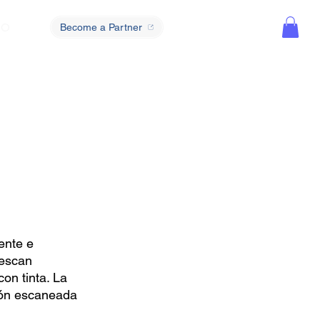
TO
Become a Partner
ente e
vescan
on tinta. La
sión escaneada