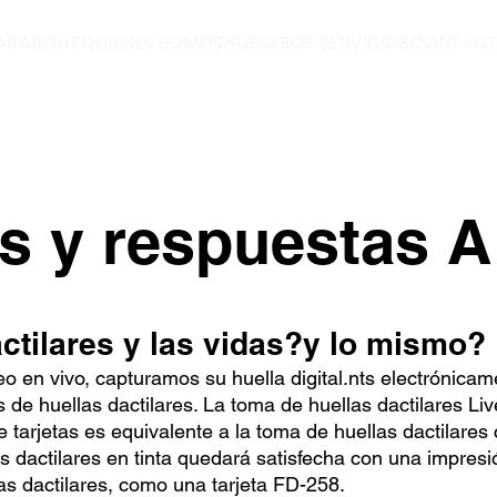
AR
ABOUT
QUIENES SOMOS
NUESTROS SERVICIOS
CONTAC
s y respuestas A
ctilares y las vidas?
y lo mismo?
o en vivo, capturamos su huella digital.
nts electrónicam
as de huellas dactilares. La toma de huellas dactilares Li
tarjetas es equivalente a la toma de huellas dactilares c
as dactilares en tinta quedará satisfecha con una impre
las dactilares, como una tarjeta FD-258.