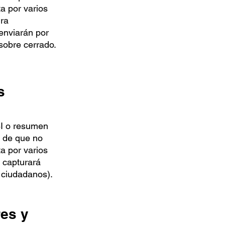
a por varios
ura
 enviarán por
sobre cerrado.
s
BI o resumen
a de que no
a por varios
g capturará
o ciudadanos).
res y