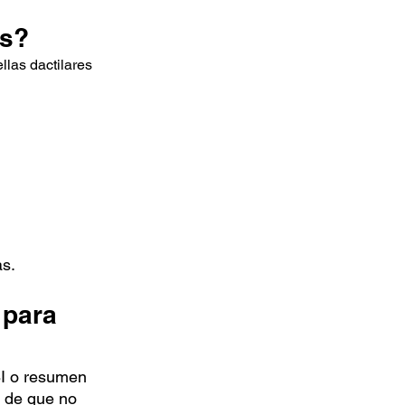
es?
llas dactilares
as.
 para
BI o resumen
a de que no